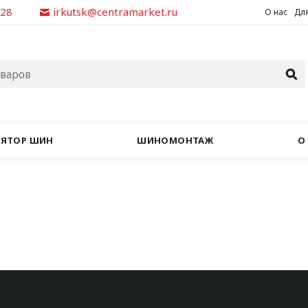
928
irkutsk@centramarket.ru
О нас
Для
ЛЯТОР ШИН
ШИНОМОНТАЖ
О