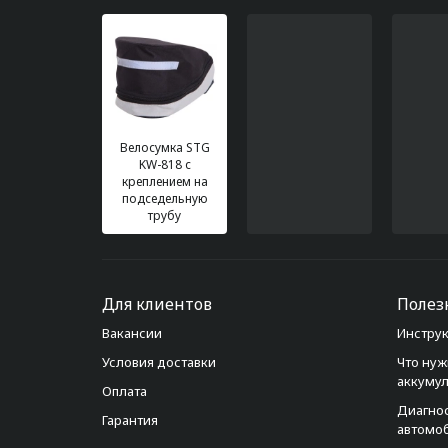
Велосумка STG
KW-818 с
креплением на
подседельную
трубу
Для клиентов
Полез
Вакансии
Инструк
Условия доставки
Что нуж
аккуму
Оплата
Диагно
Гарантия
автомо