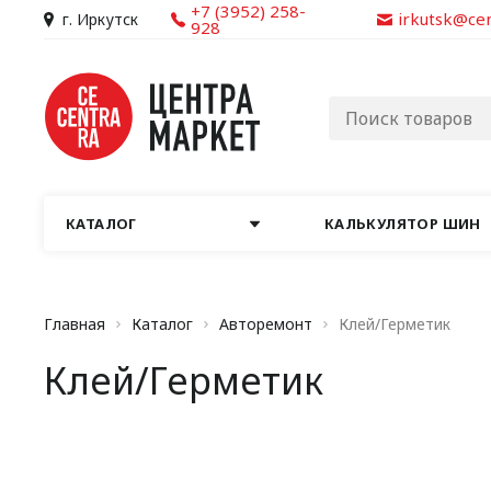
+7 (3952) 258-
irkutsk@ce
г. Иркутск
928
КАТАЛОГ
КАЛЬКУЛЯТОР ШИН
Главная
Каталог
Авторемонт
Клей/Герметик
Клей/Герметик