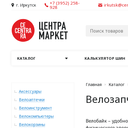
+7 (3952) 258-
irkutsk@ce
г. Иркутск
928
КАТАЛОГ
КАЛЬКУЛЯТОР ШИН
Главная
Каталог
Аксессуары
Велозап
Велоаптечки
Велоинструмент
Велокомпьютеры
Велобайк – удобн
Велокорзины
физического здоро