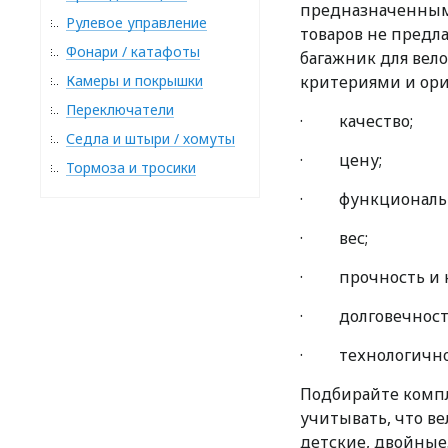
предназначенным 
Рулевое управление
товаров не предла
Фонари / катафоты
багажник для вел
Камеры и покрышки
критериями и ори
Переключатели
· качество;
Седла и штыри / хомуты
· цену;
Тормоза и тросики
· функциональн
· вес;
· прочность и н
· долговечност
· технологичност
Подбирайте компл
учитывать, что в
детские, двойные