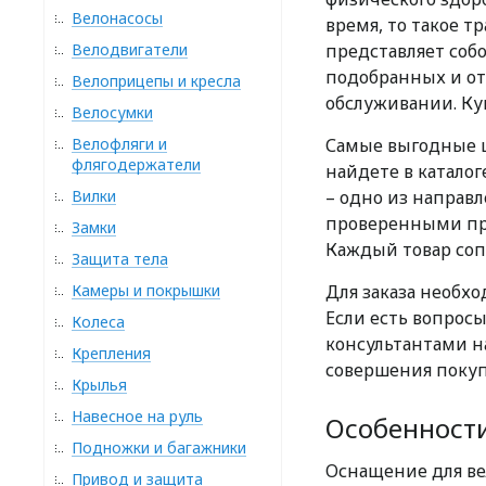
Велонасосы
время, то такое т
Велодвигатели
представляет соб
подобранных и от
Велоприцепы и кресла
обслуживании. Куп
Велосумки
Велофляги и
Самые выгодные 
флягодержатели
найдете в катало
Вилки
– одно из направ
проверенными пр
Замки
Каждый товар соп
Защита тела
Камеры и покрышки
Для заказа необх
Если есть вопросы
Колеса
консультантами н
Крепления
совершения покуп
Крылья
Навесное на руль
Особенности
Подножки и багажники
Оснащение для в
Привод и защита