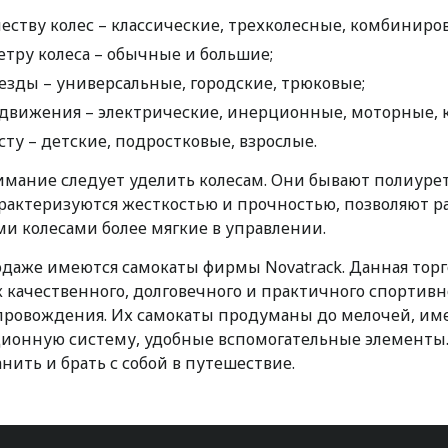
еству колес – классические, трехколесные, комбиниро
етру колеса – обычные и большие;
езды – универсальные, городские, трюковые;
 движения – электрические, инерционные, моторные, к
сту – детские, подростковые, взрослые.
имание следует уделить колесам. Они бывают полиур
рактеризуются жесткостью и прочностью, позволяют ра
и колесами более мягкие в управлении.
родаже имеются самокаты фирмы Novatrack. Данная торго
 качественного, долговечного и практичного спортивн
ровождения. Их самокаты продуманы до мелочей, им
ионную систему, удобные вспомогательные элементы.
нить и брать с собой в путешествие.