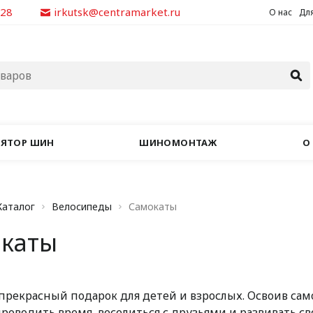
928
irkutsk@centramarket.ru
О нас
Для
ЛЯТОР ШИН
ШИНОМОНТАЖ
О
Каталог
Велосипеды
Самокаты
каты
прекрасный подарок для детей и взрослых. Освоив само
проводить время, веселиться с друзьями и развивать с