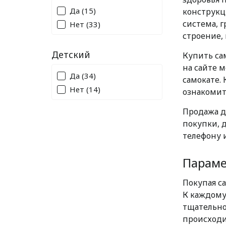
Да
(15)
конструкци
система, 
Нет
(33)
строение,
Детский
Купить са
на сайте 
Да
(34)
самокате.
Нет
(14)
ознакомить
Продажа д
покупки, 
телефону 
Параме
Покупая с
К каждому
тщательно
происходи