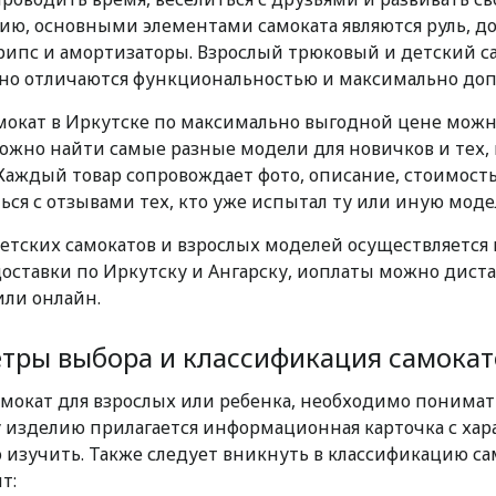
ю, основными элементами самоката являются руль, доск
грипс и амортизаторы. Взрослый трюковый и детский с
 но отличаются функциональностью и максимально доп
мокат в Иркутске по максимально выгодной цене можно
можно найти самые разные модели для новичков и тех, 
 Каждый товар сопровождает фото, описание, стоимост
ся с отзывами тех, кто уже испытал ту или иную модел
етских самокатов и взрослых моделей осуществляется 
доставки по Иркутску и Ангарску, иоплаты можно дис
или онлайн.
тры выбора и классификация самокат
амокат для взрослых или ребенка, необходимо понимат
 изделию прилагается информационная карточка с хар
 изучить. Также следует вникнуть в классификацию са
т: