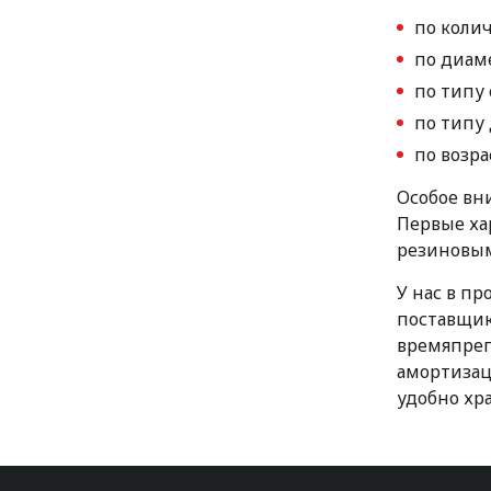
по колич
по диам
по типу 
по типу
по возра
Особое вн
Первые ха
резиновым
У нас в п
поставщик
времяпреп
амортизац
удобно хра