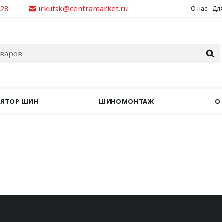
928
irkutsk@centramarket.ru
О нас
Для
ЛЯТОР ШИН
ШИНОМОНТАЖ
О