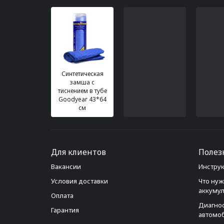
Синтетическая
замша с
тиснением в тубе
Goodyear 43*64
см
Для клиентов
Полез
Вакансии
Инструк
Условия доставки
Что нуж
аккуму
Оплата
Диагно
Гарантия
автомо