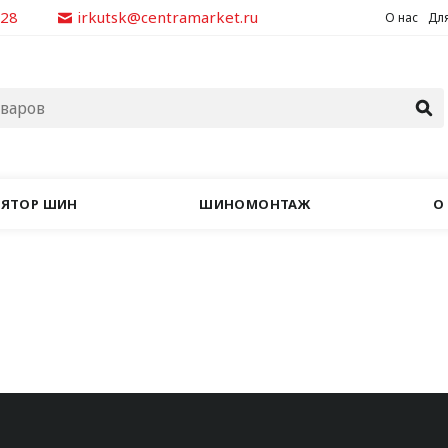
928
irkutsk@centramarket.ru
О нас
Для
ЛЯТОР ШИН
ШИНОМОНТАЖ
О