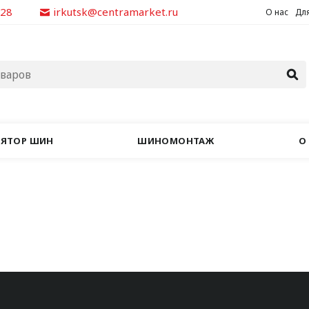
928
irkutsk@centramarket.ru
О нас
Для
ЛЯТОР ШИН
ШИНОМОНТАЖ
О