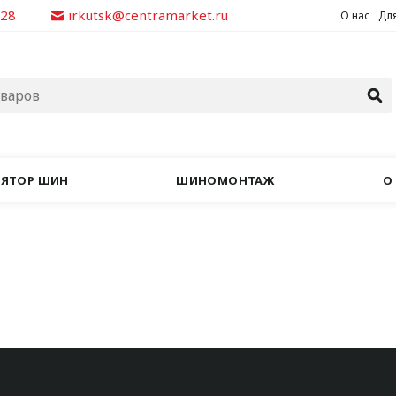
928
irkutsk@centramarket.ru
О нас
Для
ЛЯТОР ШИН
ШИНОМОНТАЖ
О