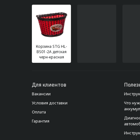
Корзина STG НL-
BS01-2А детская
черн-красная
Для клиентов
Полез
Вакансии
Инструк
Условия доставки
Что нуж
аккуму
Оплата
Диагно
Гарантия
автомо
Инструк