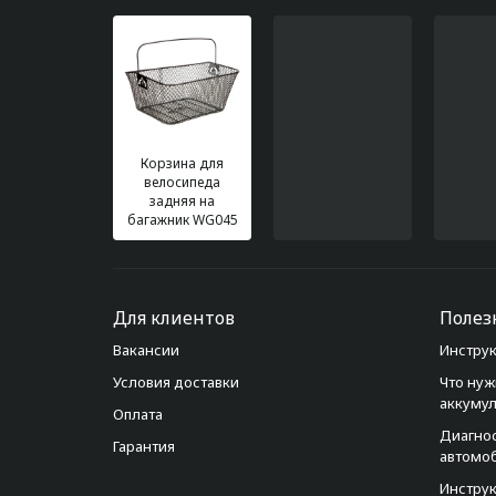
Корзина для
велосипеда
задняя на
багажник WG045
Для клиентов
Полез
Вакансии
Инструк
Условия доставки
Что нуж
аккуму
Оплата
Диагно
Гарантия
автомо
Инструк