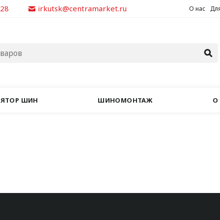
928
irkutsk@centramarket.ru
О нас
Для
ЛЯТОР ШИН
ШИНОМОНТАЖ
О