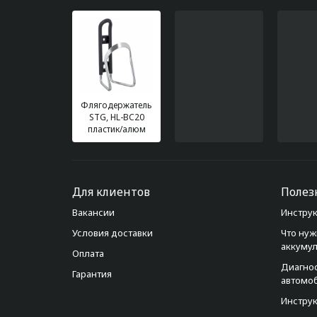
Флягодержатель
STG, HL-BC20
пластик/алюм
Для клиентов
Полез
Вакансии
Инструк
Условия доставки
Что нуж
аккуму
Оплата
Диагно
Гарантия
автомо
Инструк