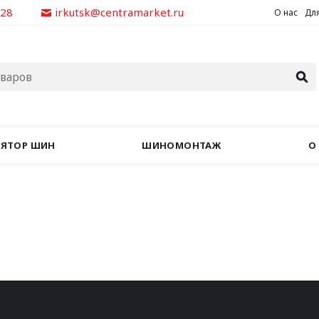
928
irkutsk@centramarket.ru
О нас
Для
ЛЯТОР ШИН
ШИНОМОНТАЖ
О