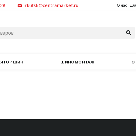
928
irkutsk@centramarket.ru
О нас
Для
ЛЯТОР ШИН
ШИНОМОНТАЖ
О