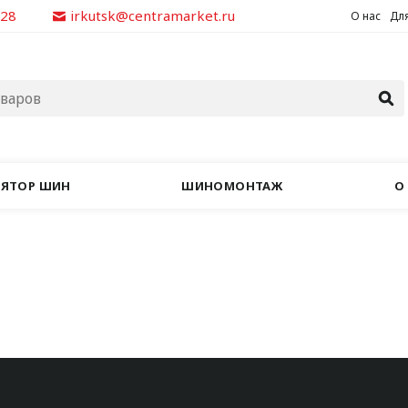
928
irkutsk@centramarket.ru
О нас
Для
ЛЯТОР ШИН
ШИНОМОНТАЖ
О