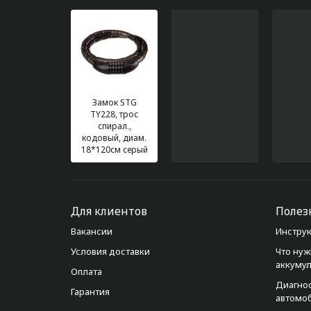
Замок STG
TY228, трос
спирал.,
кодовый, диам.
18*120см серый
Для клиентов
Полез
Вакансии
Инструк
Условия доставки
Что нуж
аккуму
Оплата
Диагно
Гарантия
автомо