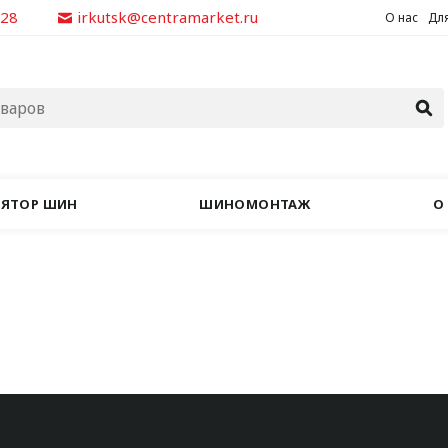
928
irkutsk@centramarket.ru
О нас
Для
ЛЯТОР ШИН
ШИНОМОНТАЖ
О