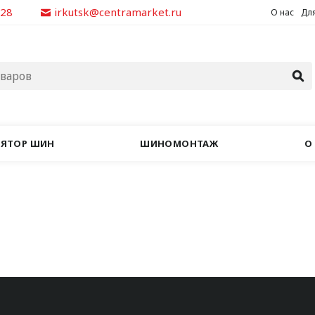
928
irkutsk@centramarket.ru
О нас
Для
ЛЯТОР ШИН
ШИНОМОНТАЖ
О