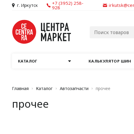
+7 (3952) 258-
irkutsk@ce
г. Иркутск
928
КАТАЛОГ
КАЛЬКУЛЯТОР ШИН
Главная
Каталог
Автозапчасти
прочее
прочее