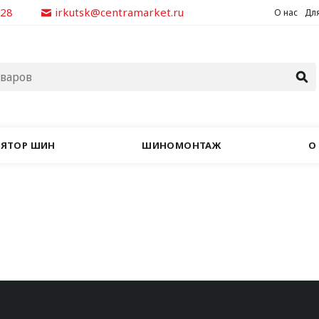
928
irkutsk@centramarket.ru
О нас
Для
ЛЯТОР ШИН
ШИНОМОНТАЖ
О