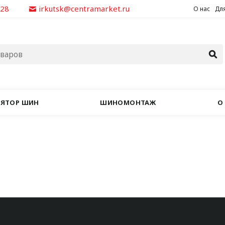
928
irkutsk@centramarket.ru
О нас
Для
ЛЯТОР ШИН
ШИНОМОНТАЖ
О