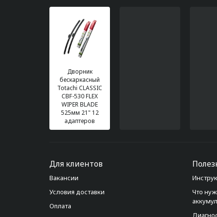
Дворник
бескаркасный
Totachi CLASSIC
CBF-530 FLEX
WIPER BLADE
525мм 21" 12
адаптеров
Для клиентов
Полез
Вакансии
Инструк
Условия доставки
Что нуж
аккуму
Оплата
Диагно